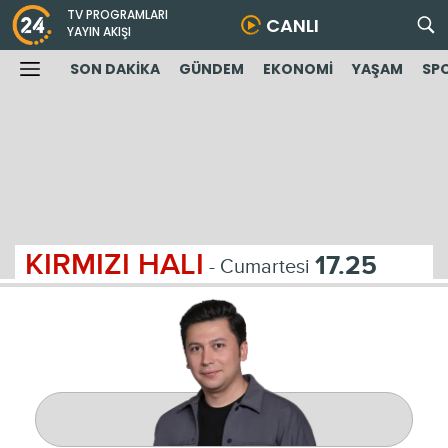
TV PROGRAMLARI
CANLI
YAYIN AKIŞI
SON DAKİKA
GÜNDEM
EKONOMİ
YAŞAM
SP
KIRMIZI HALI
17.25
- Cumartesi