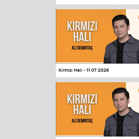
Color
Transparency
Window
Color
Transparency
Font Size
Text Edge Style
Font Family
Kırmızı Halı - 11 07 2026
Reset
restore all settings to the default 
Close Modal Dialog
End of dialog window.