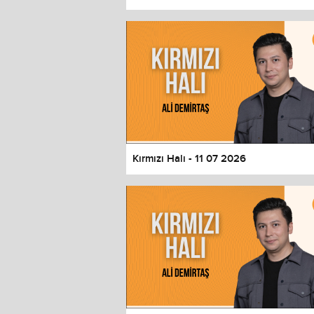
Color
Transparency
Window
Color
Transparency
Font Size
Text Edge Style
Font Family
Kırmızı Halı - 11 07 2026
Reset
restore all settings to the default 
Close Modal Dialog
End of dialog window.