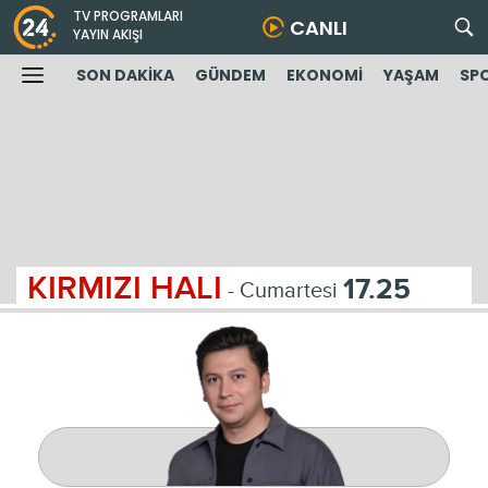
TV PROGRAMLARI
CANLI
YAYIN AKIŞI
SON DAKİKA
GÜNDEM
EKONOMİ
YAŞAM
SP
KIRMIZI HALI
17.25
- Cumartesi