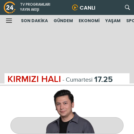
TV PROGRAMLARI
CANLI
YAYIN AKIŞI
SON DAKİKA
GÜNDEM
EKONOMİ
YAŞAM
SP
KIRMIZI HALI
17.25
- Cumartesi