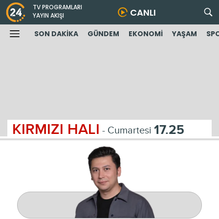
TV PROGRAMLARI
CANLI
YAYIN AKIŞI
SON DAKİKA
GÜNDEM
EKONOMİ
YAŞAM
SP
KIRMIZI HALI
17.25
- Cumartesi