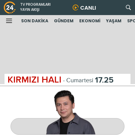
TV PROGRAMLARI
CANLI
YAYIN AKIŞI
SON DAKİKA
GÜNDEM
EKONOMİ
YAŞAM
SP
KIRMIZI HALI
17.25
- Cumartesi