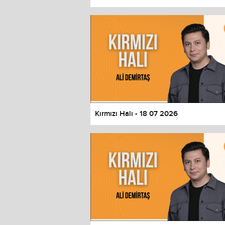
Color
Transparency
Window
Color
Transparency
Font Size
Text Edge Style
Font Family
Kırmızı Halı - 18 07 2026
Reset
restore all settings to the default 
Close Modal Dialog
End of dialog window.