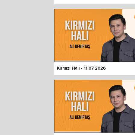
Color
Transparency
Window
Color
Transparency
Font Size
Text Edge Style
Font Family
Kırmızı Halı - 11 07 2026
Reset
restore all settings to the default 
Close Modal Dialog
End of dialog window.