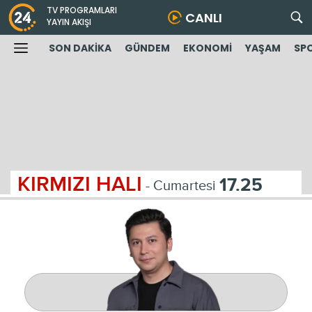
TV PROGRAMLARI
CANLI
YAYIN AKIŞI
SON DAKİKA
GÜNDEM
EKONOMİ
YAŞAM
SP
KIRMIZI HALI
17.25
- Cumartesi