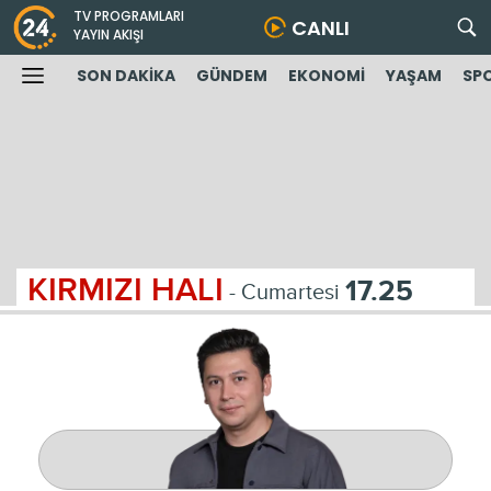
TV PROGRAMLARI
CANLI
YAYIN AKIŞI
SON DAKİKA
GÜNDEM
EKONOMİ
YAŞAM
SP
KIRMIZI HALI
17.25
- Cumartesi