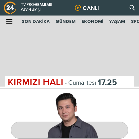
TV PROGRAMLARI
CANLI
YAYIN AKIŞI
SON DAKİKA
GÜNDEM
EKONOMİ
YAŞAM
SP
KIRMIZI HALI
17.25
- Cumartesi