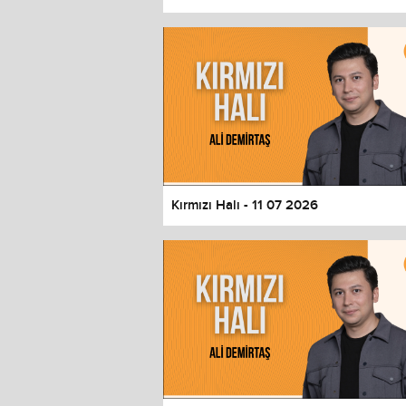
Color
Transparency
Window
Color
Transparency
Font Size
Text Edge Style
Font Family
Kırmızı Halı - 11 07 2026
Reset
restore all settings to the default 
Close Modal Dialog
End of dialog window.