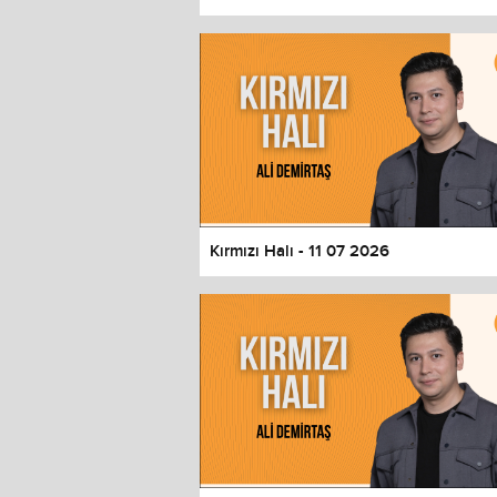
Color
Transparency
Window
Color
Transparency
Font Size
Text Edge Style
Font Family
Kırmızı Halı - 11 07 2026
Reset
restore all settings to the default 
Close Modal Dialog
End of dialog window.