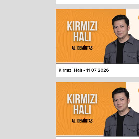
Color
Transparency
Window
Color
Transparency
Font Size
Text Edge Style
Font Family
Kırmızı Halı - 11 07 2026
Reset
restore all settings to the default 
Close Modal Dialog
End of dialog window.