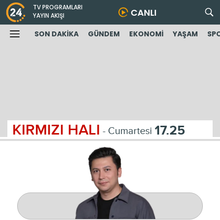
TV PROGRAMLARI
CANLI
YAYIN AKIŞI
SON DAKİKA
GÜNDEM
EKONOMİ
YAŞAM
SP
KIRMIZI HALI
17.25
- Cumartesi