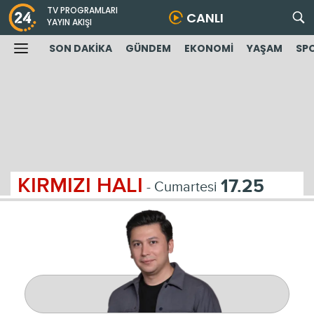
TV PROGRAMLARI
CANLI
YAYIN AKIŞI
SON DAKİKA
GÜNDEM
EKONOMİ
YAŞAM
SP
KIRMIZI HALI
17.25
- Cumartesi