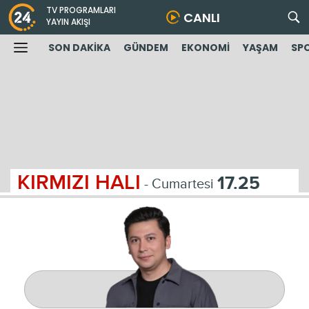
TV PROGRAMLARI
CANLI
YAYIN AKIŞI
SON DAKİKA
GÜNDEM
EKONOMİ
YAŞAM
SP
KIRMIZI HALI
17.25
- Cumartesi