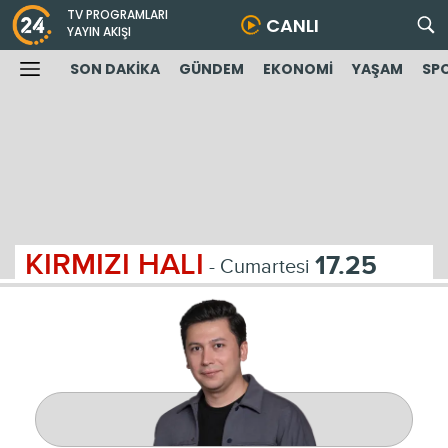
TV PROGRAMLARI
CANLI
YAYIN AKIŞI
SON DAKİKA
GÜNDEM
EKONOMİ
YAŞAM
SP
KIRMIZI HALI
17.25
- Cumartesi