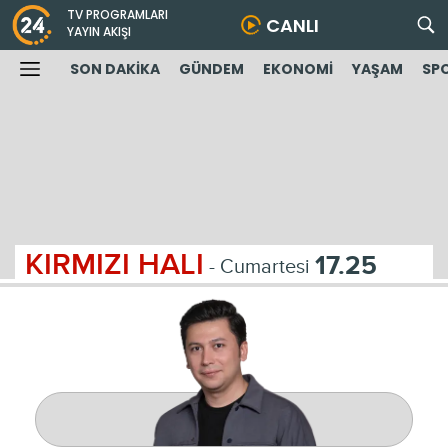
TV PROGRAMLARI
CANLI
YAYIN AKIŞI
SON DAKİKA
GÜNDEM
EKONOMİ
YAŞAM
SP
KIRMIZI HALI
17.25
- Cumartesi