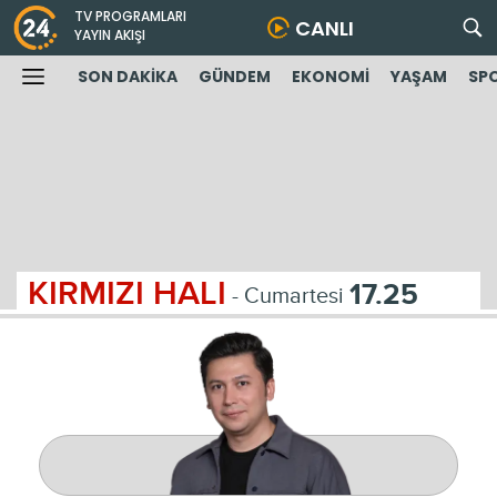
TV PROGRAMLARI
CANLI
YAYIN AKIŞI
SON DAKİKA
GÜNDEM
EKONOMİ
YAŞAM
SP
KIRMIZI HALI
17.25
- Cumartesi