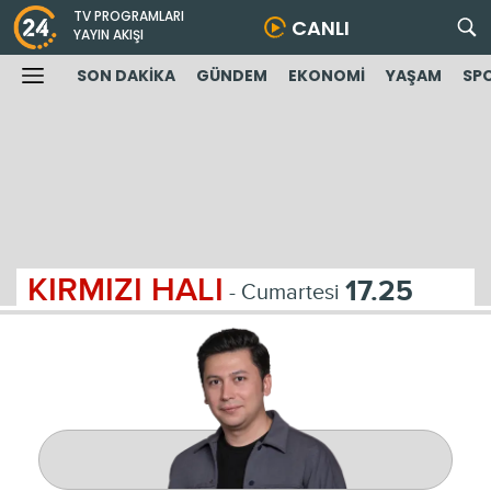
TV PROGRAMLARI
CANLI
YAYIN AKIŞI
SON DAKİKA
GÜNDEM
EKONOMİ
YAŞAM
SP
KIRMIZI HALI
17.25
- Cumartesi