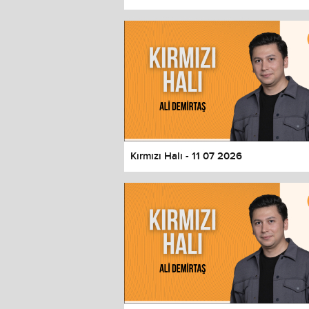
Color
Transparency
Window
Color
Transparency
Font Size
Text Edge Style
Font Family
Kırmızı Halı - 11 07 2026
Reset
restore all settings to the default 
Close Modal Dialog
End of dialog window.