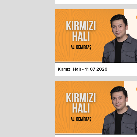
Color
Transparency
Window
Color
Transparency
Font Size
Text Edge Style
Font Family
Kırmızı Halı - 11 07 2026
Reset
restore all settings to the default 
Close Modal Dialog
End of dialog window.