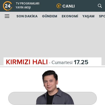
TV PROGRAMLARI
CANLI
YAYIN AKIŞI
SON DAKİKA
GÜNDEM
EKONOMİ
YAŞAM
SP
KIRMIZI HALI
17.25
- Cumartesi