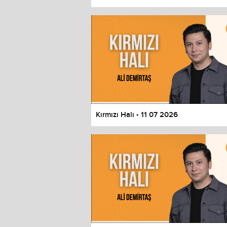
Color
Transparency
Window
Color
Transparency
Font Size
Text Edge Style
Font Family
Kırmızı Halı - 11 07 2026
Reset
restore all settings to the default 
Close Modal Dialog
End of dialog window.