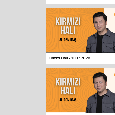
Color
Transparency
Window
Color
Transparency
Font Size
Text Edge Style
Font Family
Kırmızı Halı - 11 07 2026
Reset
restore all settings to the default 
Close Modal Dialog
End of dialog window.