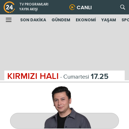
TV PROGRAMLARI
CANLI
YAYIN AKIŞI
SON DAKİKA
GÜNDEM
EKONOMİ
YAŞAM
SP
KIRMIZI HALI
17.25
- Cumartesi