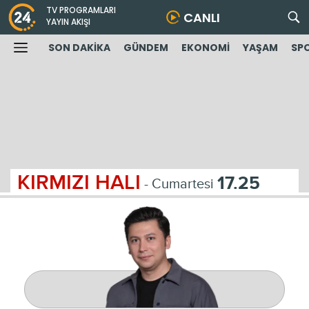
TV PROGRAMLARI
CANLI
YAYIN AKIŞI
SON DAKİKA
GÜNDEM
EKONOMİ
YAŞAM
SP
KIRMIZI HALI
17.25
- Cumartesi