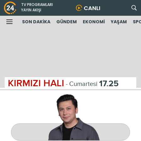
TV PROGRAMLARI
CANLI
YAYIN AKIŞI
SON DAKİKA
GÜNDEM
EKONOMİ
YAŞAM
SP
KIRMIZI HALI
17.25
- Cumartesi