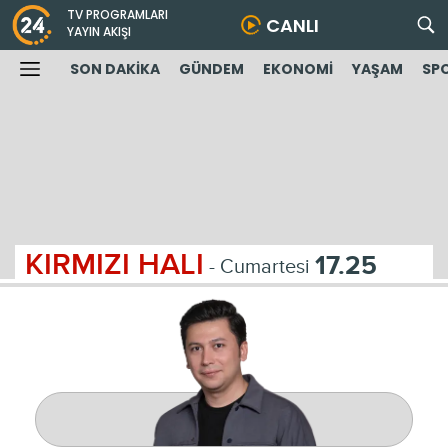
TV PROGRAMLARI
CANLI
YAYIN AKIŞI
SON DAKİKA
GÜNDEM
EKONOMİ
YAŞAM
SP
KIRMIZI HALI
17.25
- Cumartesi