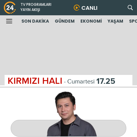
TV PROGRAMLARI
CANLI
YAYIN AKIŞI
SON DAKİKA
GÜNDEM
EKONOMİ
YAŞAM
SP
KIRMIZI HALI
17.25
- Cumartesi