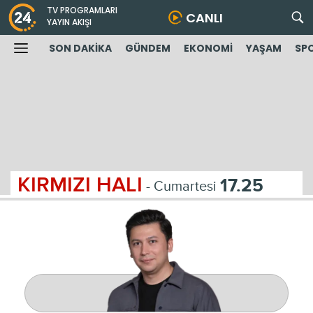
TV PROGRAMLARI
CANLI
YAYIN AKIŞI
SON DAKİKA
GÜNDEM
EKONOMİ
YAŞAM
SP
KIRMIZI HALI
17.25
- Cumartesi