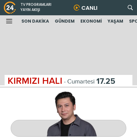
TV PROGRAMLARI
CANLI
YAYIN AKIŞI
SON DAKİKA
GÜNDEM
EKONOMİ
YAŞAM
SP
KIRMIZI HALI
17.25
- Cumartesi