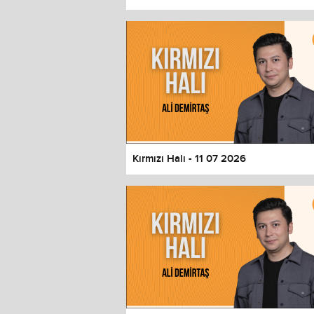
Color
Transparency
Window
Color
Transparency
Font Size
Text Edge Style
Font Family
Kırmızı Halı - 11 07 2026
Reset
restore all settings to the default 
Close Modal Dialog
End of dialog window.