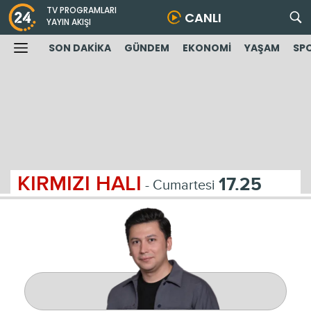
TV PROGRAMLARI
CANLI
YAYIN AKIŞI
SON DAKİKA
GÜNDEM
EKONOMİ
YAŞAM
SP
KIRMIZI HALI
17.25
- Cumartesi