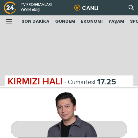
TV PROGRAMLARI
CANLI
YAYIN AKIŞI
SON DAKİKA
GÜNDEM
EKONOMİ
YAŞAM
SP
KIRMIZI HALI
17.25
- Cumartesi