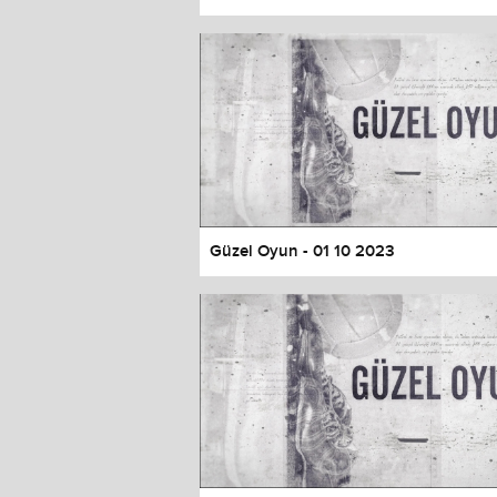
Color
Transparency
Window
Color
Transparency
Font Size
Text Edge Style
Font Family
Güzel Oyun - 01 10 2023
Reset
restore all settings to the default 
Close Modal Dialog
End of dialog window.