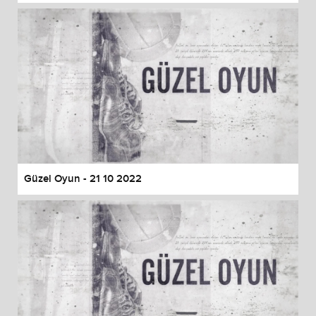
Güzel Oyun - 21 10 2022