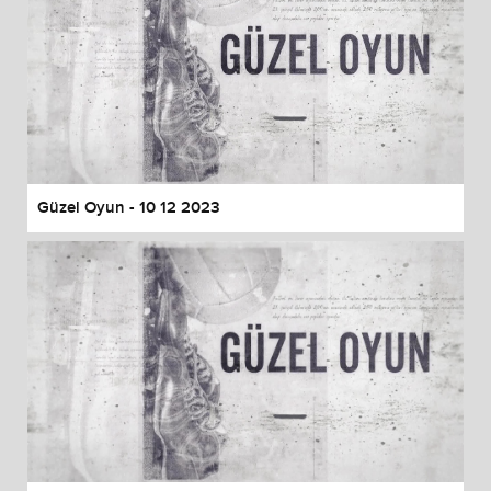
Güzel Oyun - 10 12 2023