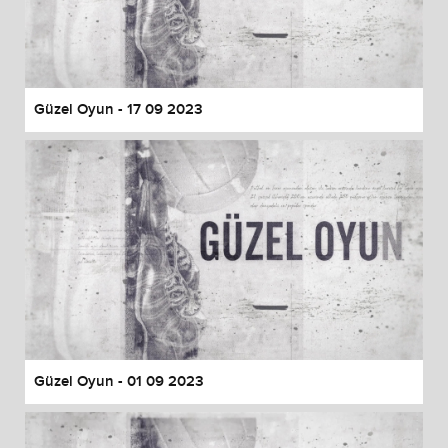
Güzel Oyun - 17 09 2023
Güzel Oyun - 01 09 2023