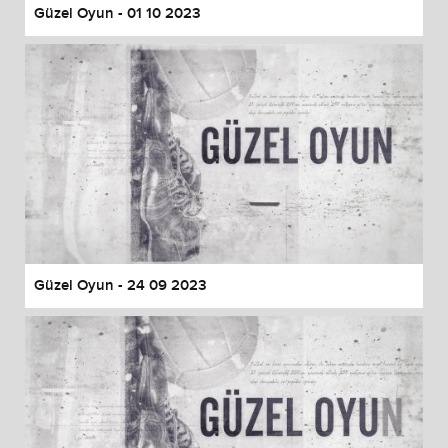
Güzel Oyun - 01 10 2023
Güzel Oyun - 24 09 2023