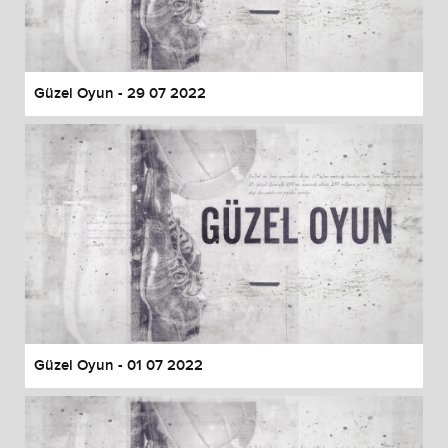
Güzel Oyun - 29 07 2022
Güzel Oyun - 01 07 2022