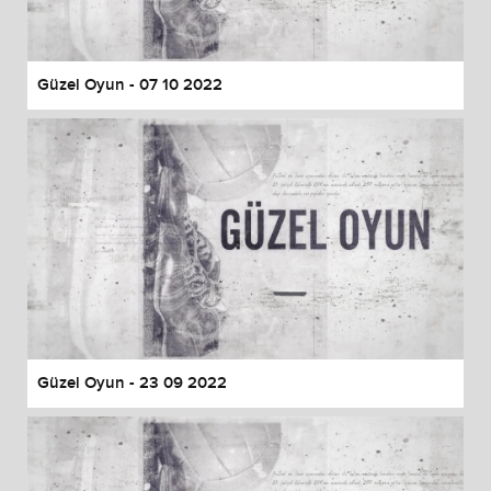
Güzel Oyun - 07 10 2022
Güzel Oyun - 23 09 2022