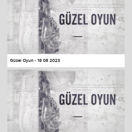
Güzel Oyun - 18 08 2023