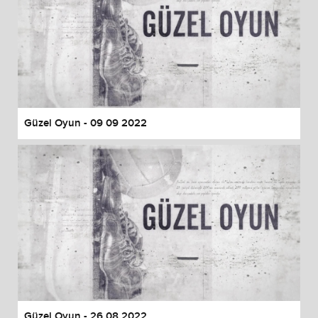
Güzel Oyun - 09 09 2022
Güzel Oyun - 26 08 2022