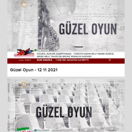
Güzel Oyun - 12 11 2021