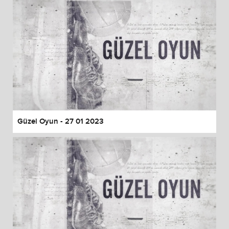
Güzel Oyun - 27 01 2023