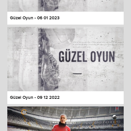
Güzel Oyun - 06 01 2023
Güzel Oyun - 09 12 2022