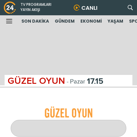
TV PROGRAMLARI
CANLI
YAYIN AKIŞI
SON DAKİKA
GÜNDEM
EKONOMİ
YAŞAM
SP
GÜZEL OYUN
17.15
- Pazar