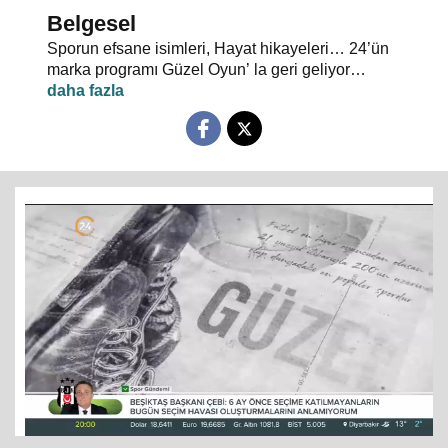
Belgesel
Sporun efsane isimleri, Hayat hikayeleri… 24’ün
marka programı Güzel Oyun’ la geri geliyor…