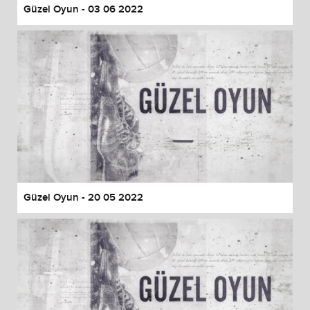
Güzel Oyun - 03 06 2022
Güzel Oyun - 20 05 2022