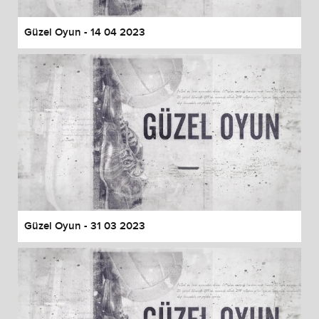
Güzel Oyun - 14 04 2023
Güzel Oyun - 31 03 2023