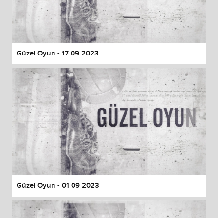
Güzel Oyun - 17 09 2023
Güzel Oyun - 01 09 2023