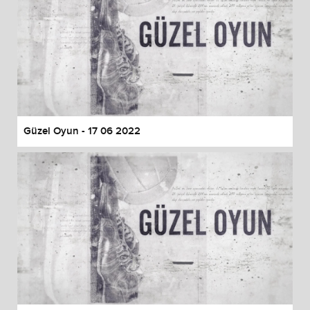
Güzel Oyun - 17 06 2022