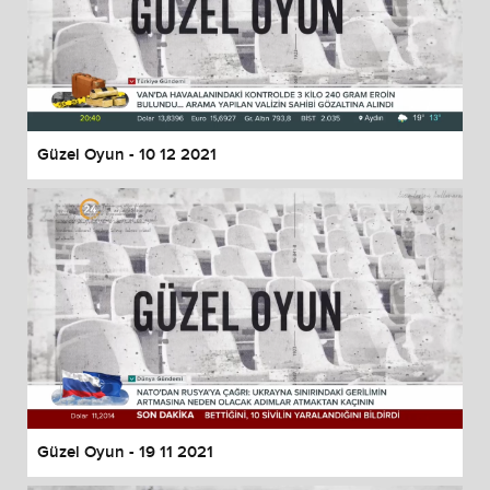
Güzel Oyun - 10 12 2021
Güzel Oyun - 19 11 2021