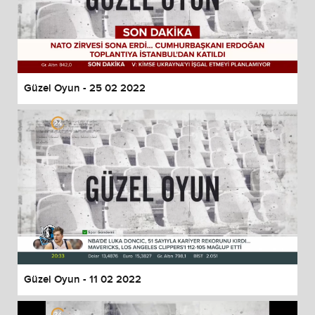
Güzel Oyun - 25 02 2022
Güzel Oyun - 11 02 2022