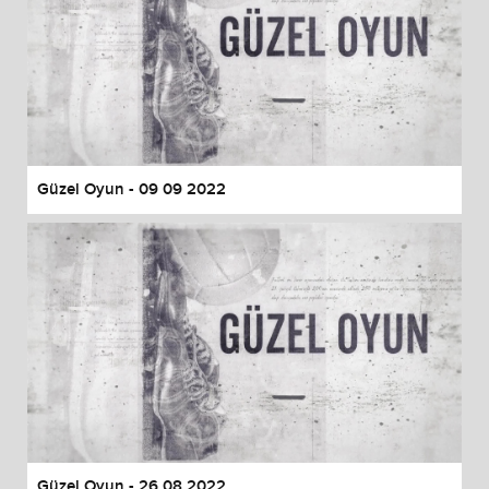
Güzel Oyun - 09 09 2022
Güzel Oyun - 26 08 2022