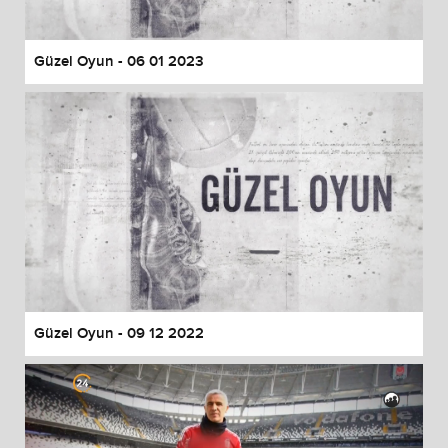
Güzel Oyun - 06 01 2023
Güzel Oyun - 09 12 2022