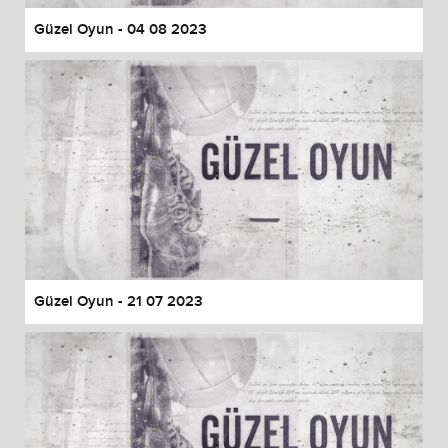
Güzel Oyun - 04 08 2023
Güzel Oyun - 21 07 2023