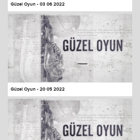
Güzel Oyun - 03 06 2022
Güzel Oyun - 20 05 2022