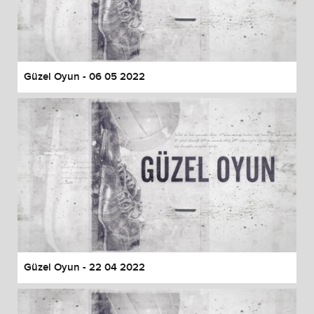
Güzel Oyun - 06 05 2022
Güzel Oyun - 22 04 2022