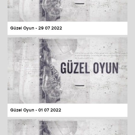
Güzel Oyun - 29 07 2022
Güzel Oyun - 01 07 2022