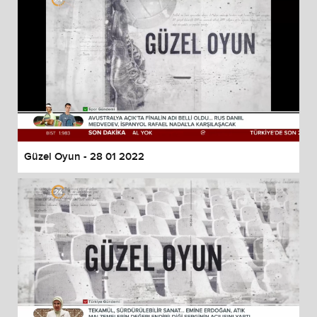
Güzel Oyun - 28 01 2022