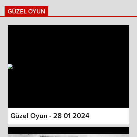
Video Player is loading.
Play Video
GÜZEL OYUN
Play
Mute
Current Time
0:00
/
Duration
31:48
Loaded
:
0.52%
Stream Type
LIVE
Seek to live, currently behind live
LIVE
Remaining Time
-
31:48
1x
Playback Rate
Chapters
Chapters
Descriptions
descriptions off
, selected
Subtitles
Güzel Oyun - 28 01 2024
subtitles settings
, opens subtitles settings dialog
subtitles off
, selected
Audio Track