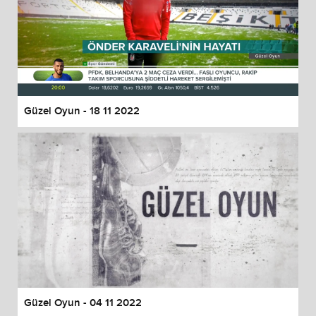
Güzel Oyun - 18 11 2022
Güzel Oyun - 04 11 2022