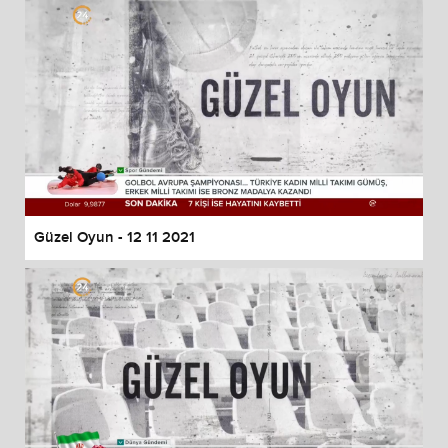
Güzel Oyun - 12 11 2021