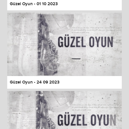
Güzel Oyun - 01 10 2023
Güzel Oyun - 24 09 2023