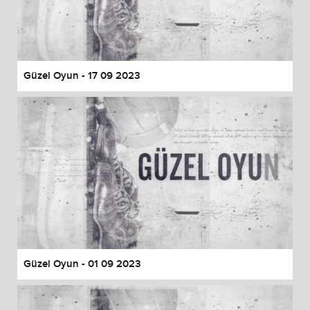
Güzel Oyun - 17 09 2023
Güzel Oyun - 01 09 2023