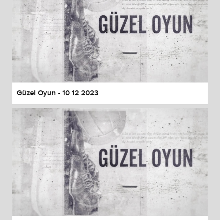
Güzel Oyun - 10 12 2023