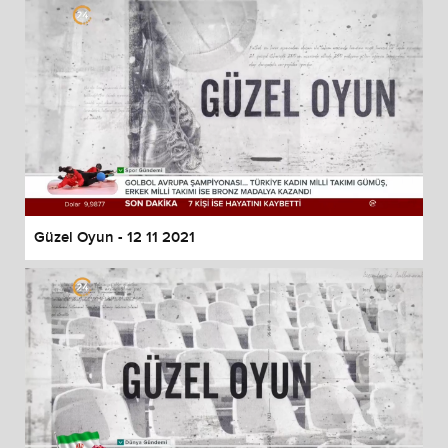
Güzel Oyun - 12 11 2021