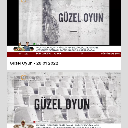
Güzel Oyun - 28 01 2022