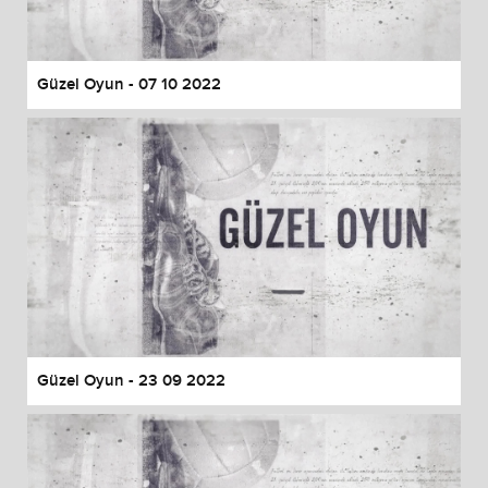
Güzel Oyun - 07 10 2022
Güzel Oyun - 23 09 2022