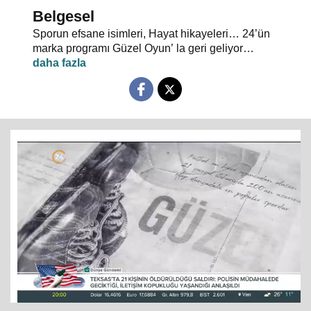
Belgesel
Sporun efsane isimleri, Hayat hikayeleri… 24’ün
marka programı Güzel Oyun’ la geri geliyor…