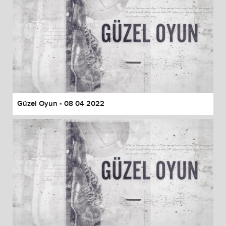
Güzel Oyun - 08 04 2022