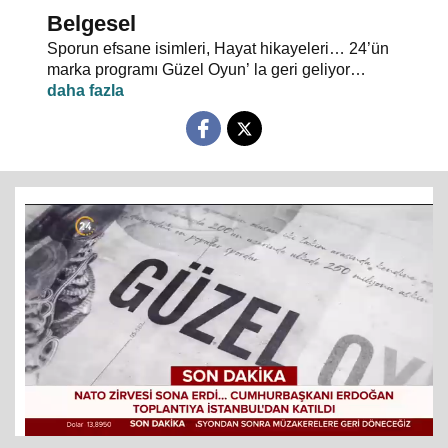
Belgesel
Sporun efsane isimleri, Hayat hikayeleri… 24’ün
marka programı Güzel Oyun’ la geri geliyor…