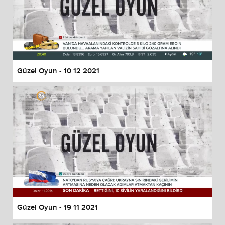
Güzel Oyun - 10 12 2021
Güzel Oyun - 19 11 2021