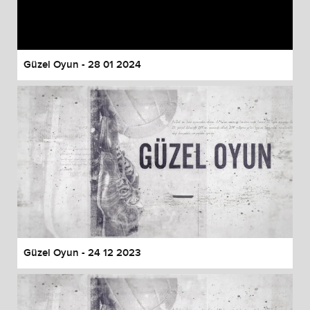
End of dialog window.
Güzel Oyun - 28 01 2024
Güzel Oyun - 24 12 2023