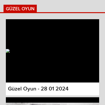
Video Player is loading.
Play Video
GÜZEL OYUN
Play
Mute
Current Time
0:00
/
Duration
31:18
Loaded
:
0.53%
Stream Type
LIVE
Seek to live, currently behind live
LIVE
Remaining Time
-
31:18
1x
Playback Rate
Chapters
Chapters
Descriptions
descriptions off
, selected
Subtitles
Güzel Oyun - 28 01 2024
subtitles settings
, opens subtitles settings dialog
subtitles off
, selected
Audio Track