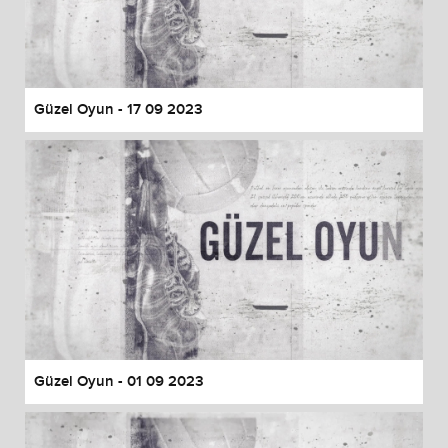
Güzel Oyun - 17 09 2023
Güzel Oyun - 01 09 2023