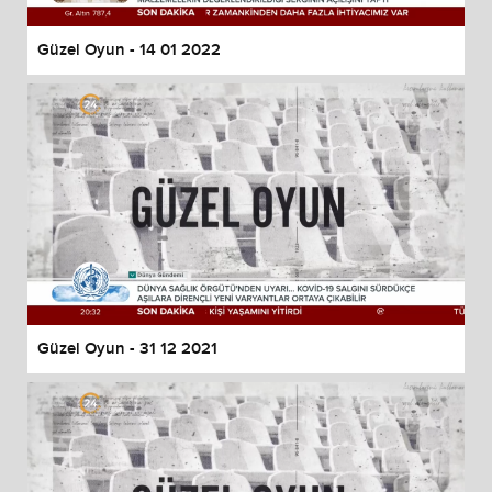
Güzel Oyun - 14 01 2022
Güzel Oyun - 31 12 2021