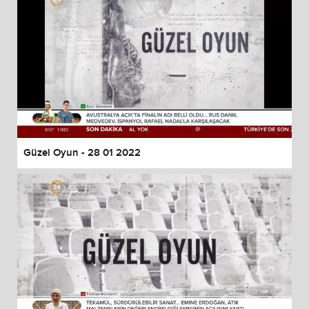
Güzel Oyun - 28 01 2022