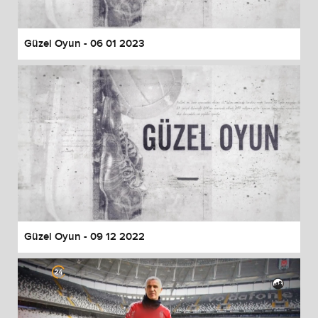
Güzel Oyun - 06 01 2023
Güzel Oyun - 09 12 2022