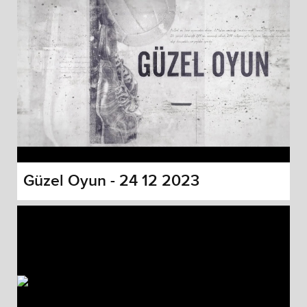
default
, selected
Picture-in-Picture
Fullscreen
This is a modal window.
Beginning of dialog window. Escape will cancel and close the
window.
Text
Color
Transparency
Background
Color
Transparency
Window
Color
Transparency
Güzel Oyun - 24 12 2023
Font Size
Text Edge Style
Font Family
Reset
restore all settings to the default values
Done
Close Modal Dialog