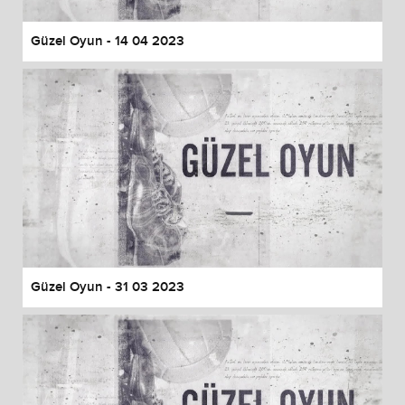
Güzel Oyun - 14 04 2023
Güzel Oyun - 31 03 2023