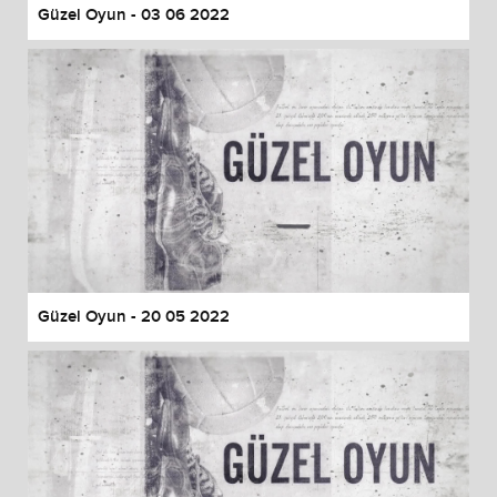
Güzel Oyun - 03 06 2022
Güzel Oyun - 20 05 2022