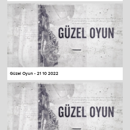
Güzel Oyun - 21 10 2022