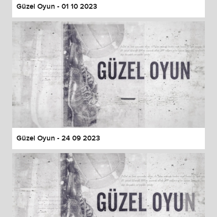
Güzel Oyun - 01 10 2023
Güzel Oyun - 24 09 2023