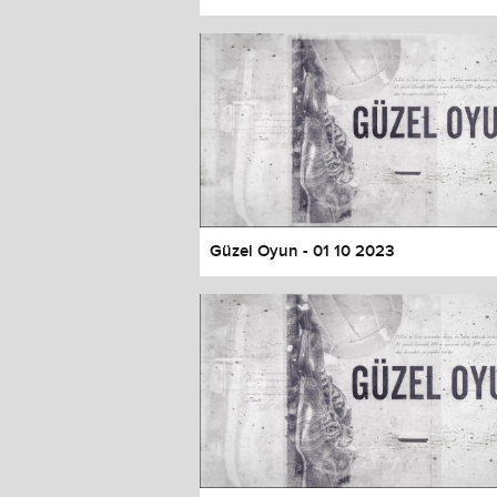
Color
Transparency
Window
Color
Transparency
Font Size
Text Edge Style
Font Family
Güzel Oyun - 01 10 2023
Reset
restore all settings to the default 
Close Modal Dialog
End of dialog window.