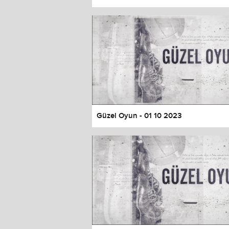
Color
Transparency
Window
Color
Transparency
Font Size
Text Edge Style
Font Family
Güzel Oyun - 01 10 2023
Reset
restore all settings to the default 
Close Modal Dialog
End of dialog window.