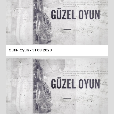
Güzel Oyun - 31 03 2023