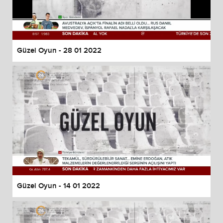
Güzel Oyun - 28 01 2022
Güzel Oyun - 14 01 2022