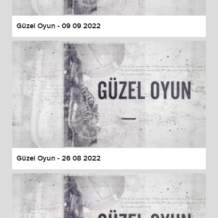
Güzel Oyun - 09 09 2022
Güzel Oyun - 26 08 2022