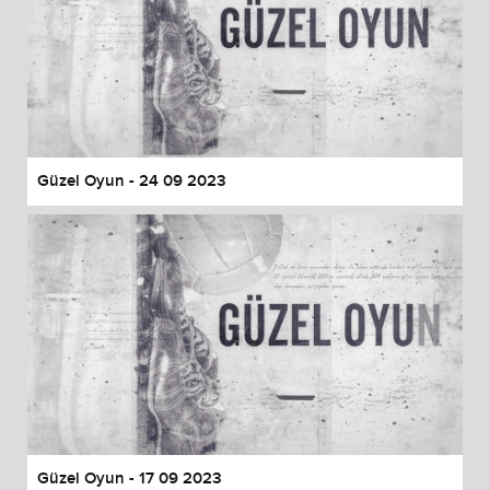
Güzel Oyun - 24 09 2023
Güzel Oyun - 17 09 2023