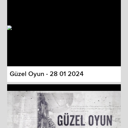
Duration
36:35
Loaded
:
0.49%
Stream Type
LIVE
Seek to live, currently behind live
LIVE
Remaining Time
-
36:35
1x
Playback Rate
Chapters
Chapters
Descriptions
descriptions off
, selected
Subtitles
Güzel Oyun - 28 01 2024
subtitles settings
, opens subtitles settings dialog
subtitles off
, selected
Audio Track
default
, selected
Picture-in-Picture
Fullscreen
This is a modal window.
Beginning of dialog window. Escape will cancel and close the
window.
Text