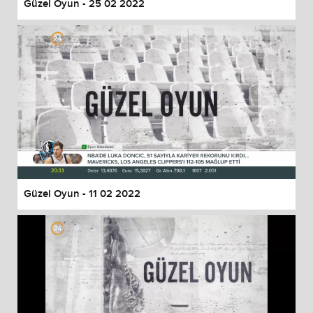
Güzel Oyun - 25 02 2022
Güzel Oyun - 11 02 2022