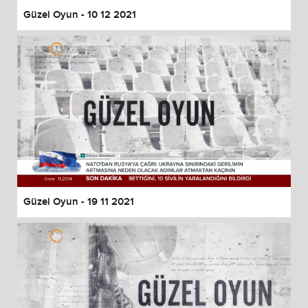
Güzel Oyun - 10 12 2021
Güzel Oyun - 19 11 2021