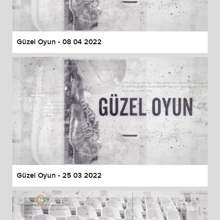
Güzel Oyun - 08 04 2022
Güzel Oyun - 25 03 2022