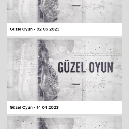
Güzel Oyun - 02 06 2023
Güzel Oyun - 14 04 2023