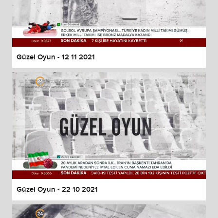
Güzel Oyun - 12 11 2021
Güzel Oyun - 22 10 2021