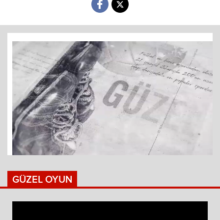
Video Player is loading.
Play Video
GÜZEL OYUN
Play
Mute
Current Time
0:00
/