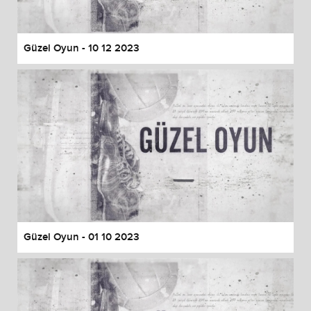
Güzel Oyun - 10 12 2023
Güzel Oyun - 01 10 2023