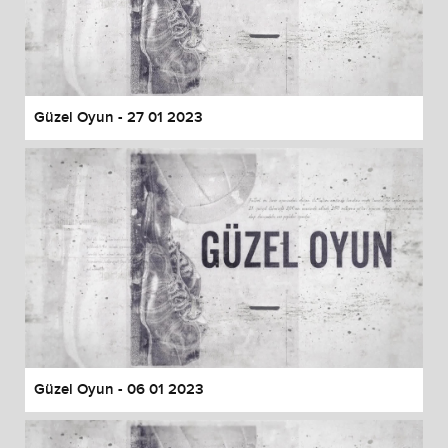
Güzel Oyun - 27 01 2023
Güzel Oyun - 06 01 2023