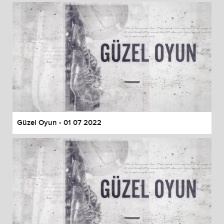
Güzel Oyun - 01 07 2022