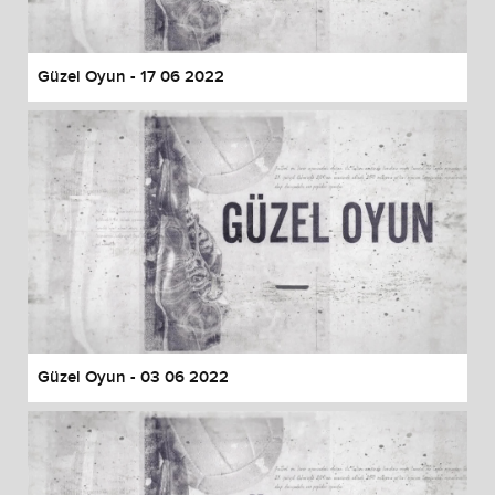
Güzel Oyun - 17 06 2022
Güzel Oyun - 03 06 2022