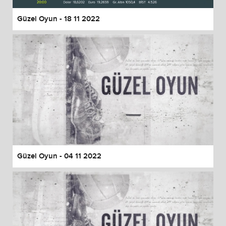
Güzel Oyun - 18 11 2022
Güzel Oyun - 04 11 2022