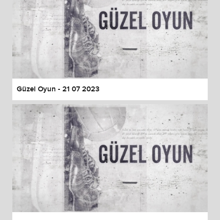
Güzel Oyun - 21 07 2023