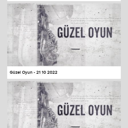
Güzel Oyun - 21 10 2022