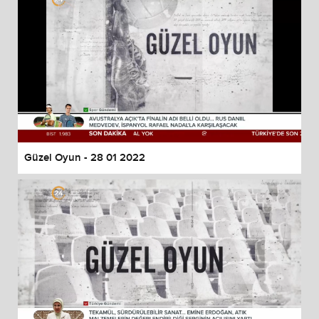
Güzel Oyun - 28 01 2022