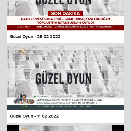
Güzel Oyun - 25 02 2022
Güzel Oyun - 11 02 2022