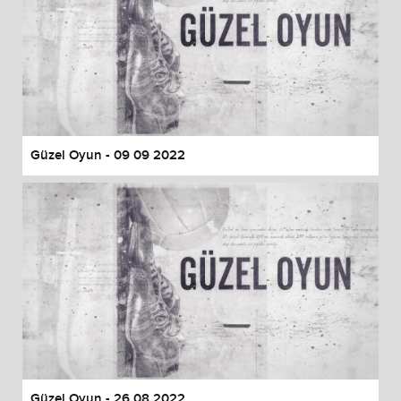
Güzel Oyun - 09 09 2022
Güzel Oyun - 26 08 2022