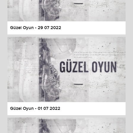
Güzel Oyun - 29 07 2022
Güzel Oyun - 01 07 2022