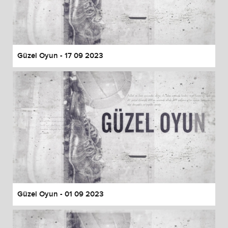
Güzel Oyun - 17 09 2023
Güzel Oyun - 01 09 2023