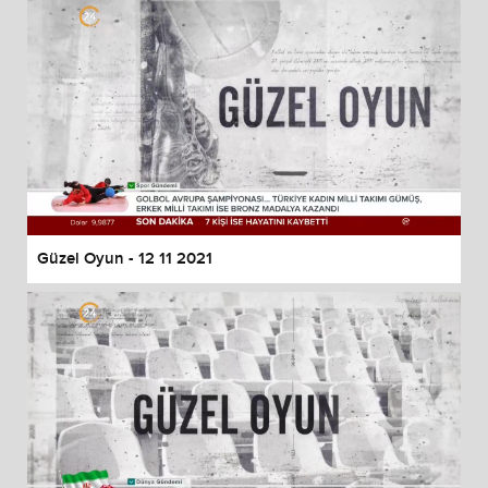
Güzel Oyun - 12 11 2021