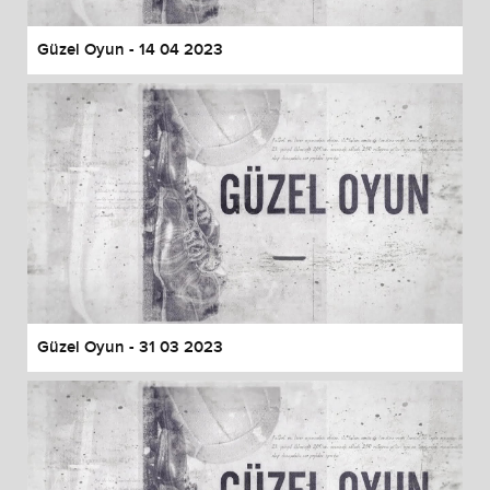
Güzel Oyun - 14 04 2023
Güzel Oyun - 31 03 2023