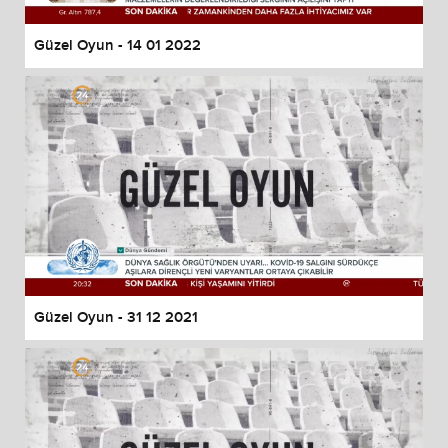
Güzel Oyun - 14 01 2022
Güzel Oyun - 31 12 2021