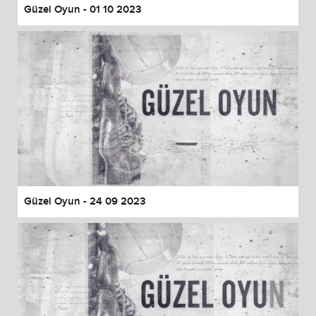
Güzel Oyun - 01 10 2023
Güzel Oyun - 24 09 2023