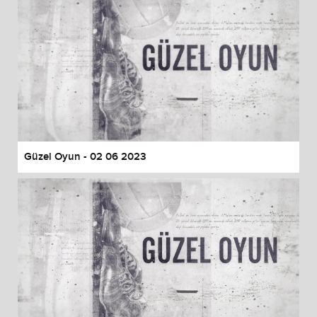
Güzel Oyun - 02 06 2023