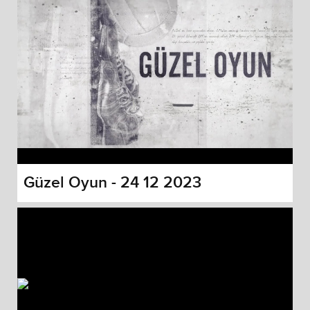
default
, selected
Picture-in-Picture
Fullscreen
This is a modal window.
Beginning of dialog window. Escape will cancel and close the
window.
Text
Color
Transparency
Background
Color
Transparency
Window
Color
Transparency
Güzel Oyun - 24 12 2023
Font Size
Text Edge Style
Font Family
Reset
restore all settings to the default values
Done
Close Modal Dialog