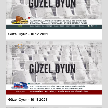
Güzel Oyun - 10 12 2021
Güzel Oyun - 19 11 2021