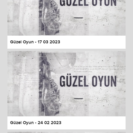
Güzel Oyun - 17 03 2023
Güzel Oyun - 24 02 2023