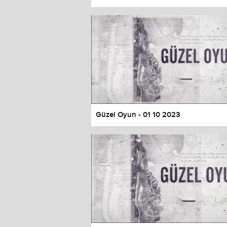
Color
Transparency
Window
Color
Transparency
Font Size
Text Edge Style
Font Family
Güzel Oyun - 01 10 2023
Reset
restore all settings to the default 
Close Modal Dialog
End of dialog window.