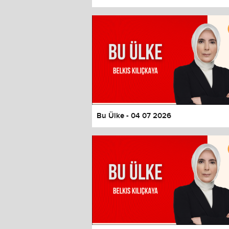
Color
Transparency
Window
Color
Transparency
Font Size
Text Edge Style
Font Family
Bu Ülke - 04 07 2026
Reset
restore all settings to the default 
Close Modal Dialog
End of dialog window.