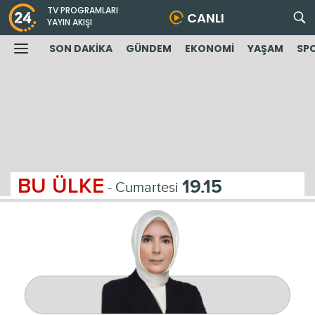
TV PROGRAMLARI
CANLI
YAYIN AKIŞI
SON DAKİKA
GÜNDEM
EKONOMİ
YAŞAM
SP
BU ÜLKE
19.15
- Cumartesi