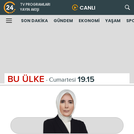
TV PROGRAMLARI
CANLI
YAYIN AKIŞI
SON DAKİKA
GÜNDEM
EKONOMİ
YAŞAM
SP
BU ÜLKE
19.15
- Cumartesi